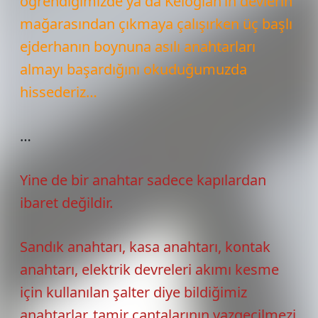
öğrendiğimizde ya da Keloğlan’ın devlerin
mağarasından çıkmaya çalışırken üç başlı
ejderhanın boynuna asılı anahtarları
almayı başardığını okuduğumuzda
hissederiz…
…
Yine de bir anahtar sadece kapılardan
ibaret değildir.
Sandık anahtarı, kasa anahtarı, kontak
anahtarı, elektrik devreleri akımı kesme
için kullanılan şalter diye bildiğimiz
anahtarlar, tamir çantalarının vazgeçilmezi