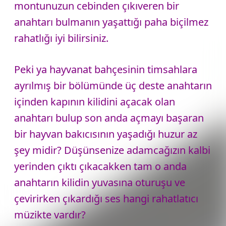
montunuzun cebinden çıkıveren bir
anahtarı bulmanın yaşattığı paha biçilmez
rahatlığı iyi bilirsiniz.
Peki ya hayvanat bahçesinin timsahlara
ayrılmış bir bölümünde üç deste anahtarın
içinden kapının kilidini açacak olan
anahtarı bulup son anda açmayı başaran
bir hayvan bakıcısının yaşadığı huzur az
şey midir? Düşünsenize adamcağızın kalbi
yerinden çıktı çıkacakken tam o anda
anahtarın kilidin yuvasına oturuşu ve
çevirirken çıkardığı ses hangi rahatlatıcı
müzikte vardır?