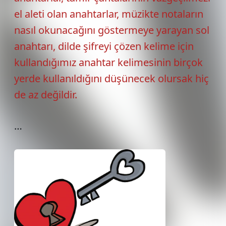
el aleti olan anahtarlar, müzikte notaların
nasıl okunacağını göstermeye yarayan sol
anahtarı, dilde şifreyi çözen kelime için
kullandığımız anahtar kelimesinin birçok
yerde kullanıldığını düşünecek olursak hiç
de az değildir.
…