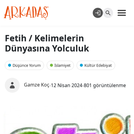
Fetih / Kelimelerin
Dünyasına Yolculuk
Düşünce Yorum
İslamiyet
Kültür Edebiyat
Gamze Koç
-
12 Nisan 2024
-
801 görüntülenme