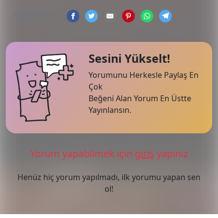
Yazıyı paylaş:
Sesini Yükselt!
Yorumunu Herkesle Paylaş En
Çok
Beğeni Alan Yorum En Üstte
Yayınlansın.
Yorum yapabilmek için
giriş
yapınız
Henüz hiç yorum yapılmadı, ilk yorumu yapan sen
ol!