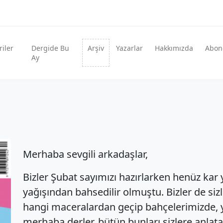
iler
Dergide Bu
Arşiv
Yazarlar
Hakkımızda
Abon
Ay
Merhaba sevgili arkadaşlar,
Bizler Şubat sayımızı hazırlarken henüz ka
yağışından bahsedilir olmuştu. Bizler de sizle
hangi maceralardan geçip bahçelerimizde, y
merhaba derler, bütün bunları sizlere anlata