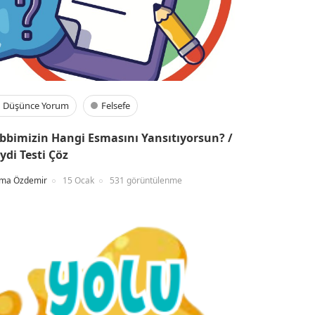
Düşünce Yorum
Felsefe
bbimizin Hangi Esmasını Yansıtıyorsun? /
ydi Testi Çöz
ma Özdemir
15 Ocak
531 görüntülenme