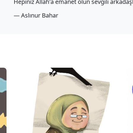
Hepiniz Allah'a emanet olun sevgili arkadaşla
— Aslınur Bahar