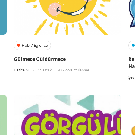
Hobi / Eğlence
Gülmece Güldürmece
Ra
Ha
Hatice Gül
15 Ocak
422 görüntülenme
Şey