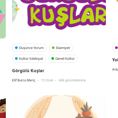
Düşünce Yorum
İslamiyet
Kültür Edebiyat
Genel Kültür
Yo
Ark
Görgülü Kuşlar
Elif Burcu Meriç
15 Ocak
646 görüntülenme