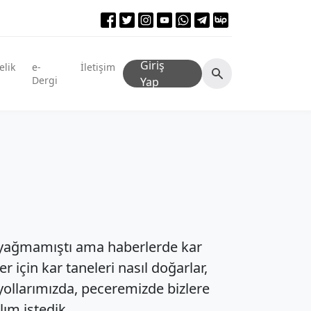
Giriş
elik
e-
İletişim
Dergi
Yap
r yağmamıştı ama haberlerde kar
r için kar taneleri nasıl doğarlar,
ollarımızda, peceremizde bizlere
lım istedik.