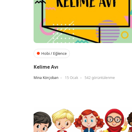
Hobi / Eğlence
Kelime Avı
Mina Körçoban
15 Ocak
542 görüntülenme