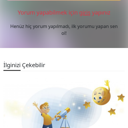
Yorum yapabilmek için
giriş
yapınız
Henüz hiç yorum yapılmadı, ilk yorumu yapan sen
ol!
İlginizi Çekebilir