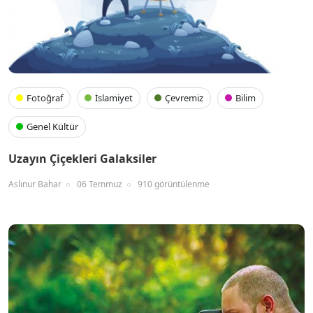
Fotoğraf
İslamiyet
Çevremiz
Bilim
Genel Kültür
Uzayın Çiçekleri Galaksiler
Aslınur Bahar
06 Temmuz
910 görüntülenme