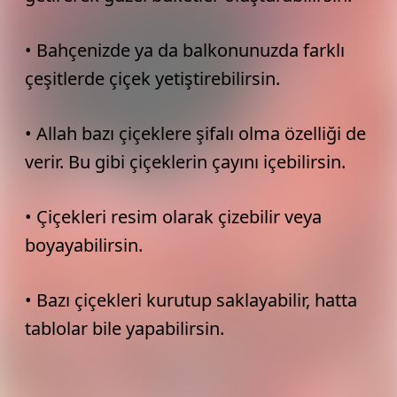
• Bahçenizde ya da balkonunuzda farklı
çeşitlerde çiçek yetiştirebilirsin.
• Allah bazı çiçeklere şifalı olma özelliği de
verir. Bu gibi çiçeklerin çayını içebilirsin.
• Çiçekleri resim olarak çizebilir veya
boyayabilirsin.
• Bazı çiçekleri kurutup saklayabilir, hatta
tablolar bile yapabilirsin.