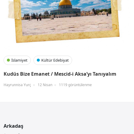
İslamiyet
Kültür Edebiyat
Kudüs Bize Emanet / Mescid-i Aksa’yı Tanıyalım
Hayrunnisa Yurç
12 Nisan
1119 görüntülenme
Arkadaş