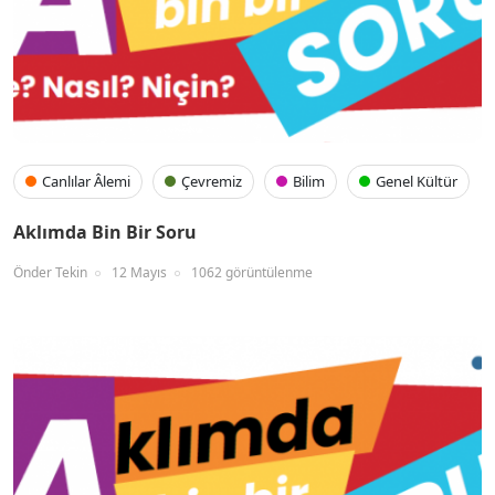
Canlılar Âlemi
Çevremiz
Bilim
Genel Kültür
Aklımda Bin Bir Soru
Önder Tekin
12 Mayıs
1062 görüntülenme