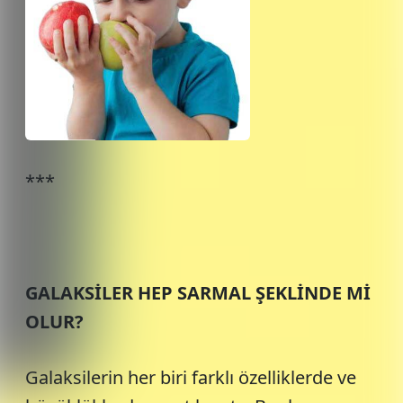
***
GALAKSİLER HEP SARMAL ŞEKLİNDE Mİ
OLUR?
Galaksilerin her biri farklı özelliklerde ve