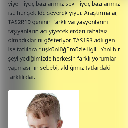
yiyemiyor, bazılarımız sevmiyor, bazılarımız
ise her şekilde severek yiyor. Araştırmalar,
TAS2R19 geninin farklı varyasyonlarını
taşıyanların acı yiyeceklerden rahatsız
olmadıklarını gösteriyor. TAS1R3 adlı gen
ise tatlılara düşkünlüğümüzle ilgili. Yani bir
şeyi yediğimizde herkesin farklı yorumlar
yapmasının sebebi, aldığımız tatlardaki
farklılıklar.