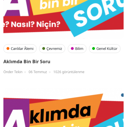
Canlılar Âlemi
Çevremiz
Bilim
Genel Kültür
Aklımda Bin Bir Soru
Önder Tekin
06 Temmuz
1026 görüntülenme