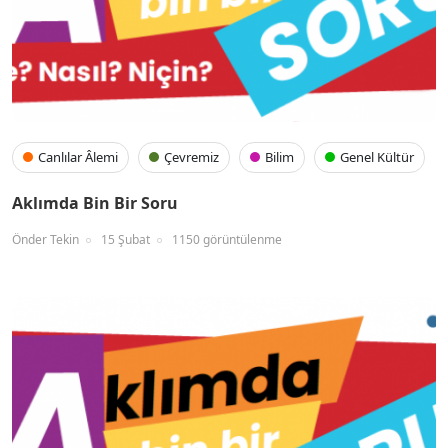
Canlılar Âlemi
Çevremiz
Bilim
Genel Kültür
Aklımda Bin Bir Soru
Önder Tekin
15 Şubat
1150 görüntülenme