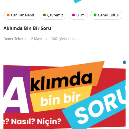
Canlılar Âlemi
Çevremiz
Bilim
Genel Kültür
Aklımda Bin Bir Soru
Önder Tekin
12 Mayıs
1062 görüntülenme