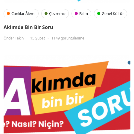
Canlılar Âlemi
Çevremiz
Bilim
Genel Kültür
Aklımda Bin Bir Soru
Önder Tekin
15 Şubat
1149 görüntülenme