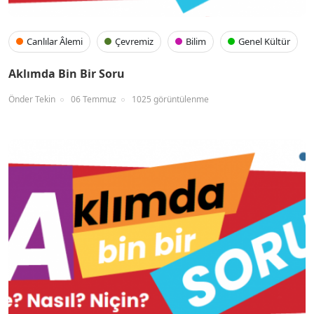
Canlılar Âlemi
Çevremiz
Bilim
Genel Kültür
Aklımda Bin Bir Soru
Önder Tekin
06 Temmuz
1025 görüntülenme