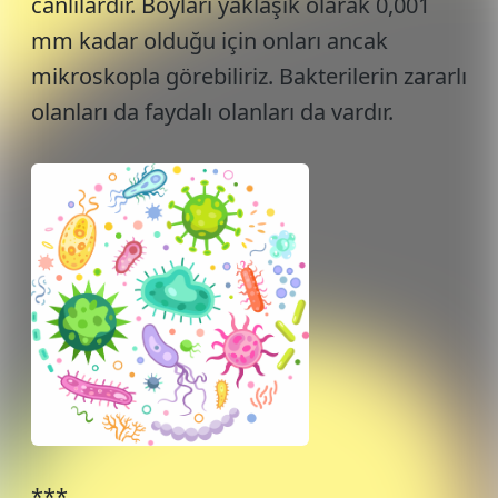
canlılardır. Boyları yaklaşık olarak 0,001
mm kadar olduğu için onları ancak
mikroskopla görebiliriz. Bakterilerin zararlı
olanları da faydalı olanları da vardır.
***