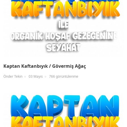
Kaptan Kaftanbıyık / Gövermiş Ağaç
Önder Tekin
03 Mayıs
766 görüntülenme