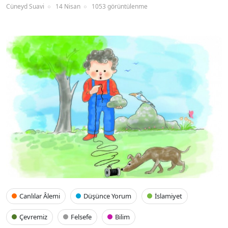
Cüneyd Suavi
14 Nisan
1053 görüntülenme
Canlılar Âlemi
Düşünce Yorum
İslamiyet
Çevremiz
Felsefe
Bilim