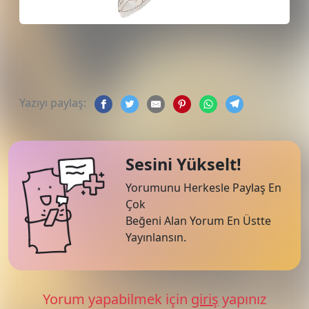
Yazıyı paylaş:
Sesini Yükselt!
Yorumunu Herkesle Paylaş En
Çok
Beğeni Alan Yorum En Üstte
Yayınlansın.
Yorum yapabilmek için
giriş
yapınız