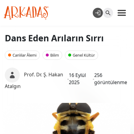
Dans Eden Arıların Sırrı
Canlılar Âlemi
Bilim
Genel Kültür
Prof. Dr. Ş. Hakan
16 Eylül
256
-
-
2025
görüntülenme
Atalgın