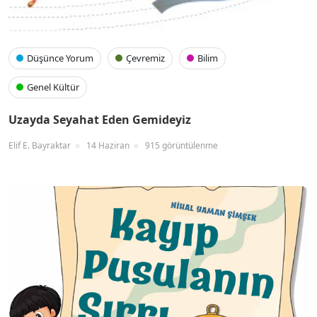
Düşünce Yorum
Çevremiz
Bilim
Genel Kültür
Uzayda Seyahat Eden Gemideyiz
Elif E. Bayraktar
14 Haziran
915 görüntülenme