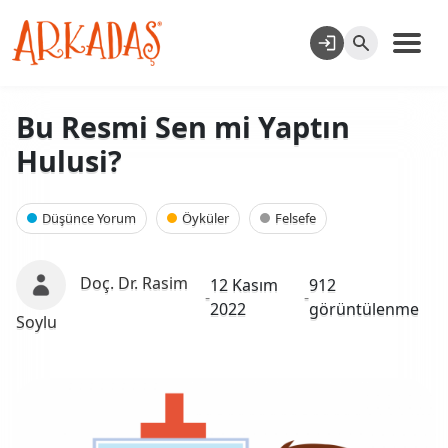
Bu Resmi Sen mi Yaptın
Hulusi?
Düşünce Yorum
Öyküler
Felsefe
Doç. Dr. Rasim
12 Kasım
912
-
-
2022
görüntülenme
Soylu