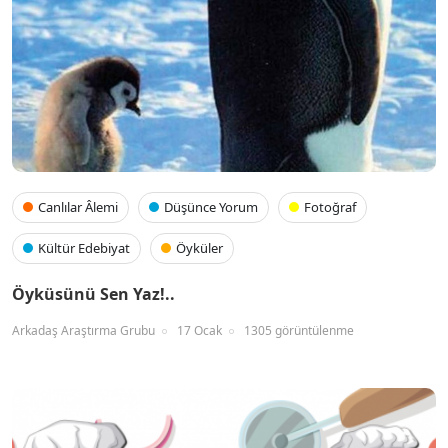
Canlılar Âlemi
Düşünce Yorum
Fotoğraf
Kültür Edebiyat
Öyküler
Öyküsünü Sen Yaz!..
Arkadaş Araştırma Grubu
17 Ocak
1305 görüntülenme