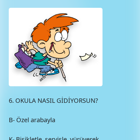
6. OKULA NASIL GİDİYORSUN?
B- Özel arabayla
K- Bisikletle, servisle, yürüyerek