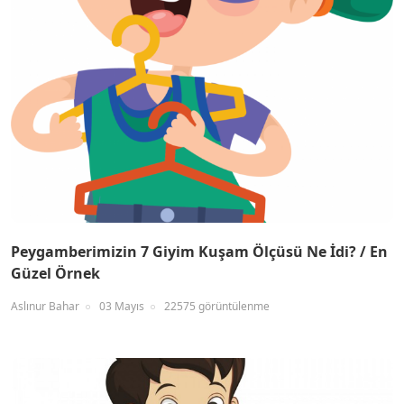
Peygamberimizin 7 Giyim Kuşam Ölçüsü Ne İdi? / En
Güzel Örnek
Aslınur Bahar
03 Mayıs
22575 görüntülenme