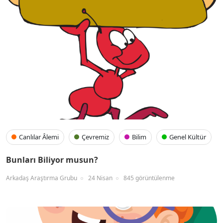
Canlılar Âlemi
Çevremiz
Bilim
Genel Kültür
Bunları Biliyor musun?
Arkadaş Araştırma Grubu
24 Nisan
845 görüntülenme