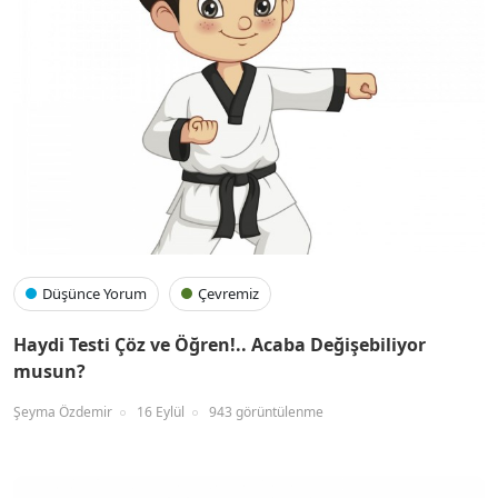
Düşünce Yorum
Çevremiz
Haydi Testi Çöz ve Öğren!.. Acaba Değişebiliyor
musun?
Şeyma Özdemir
16 Eylül
943 görüntülenme