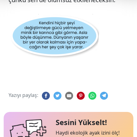
Yazıyı paylaş:
Sesini Yükselt!
Haydi ekolojik ayak izini ölç!