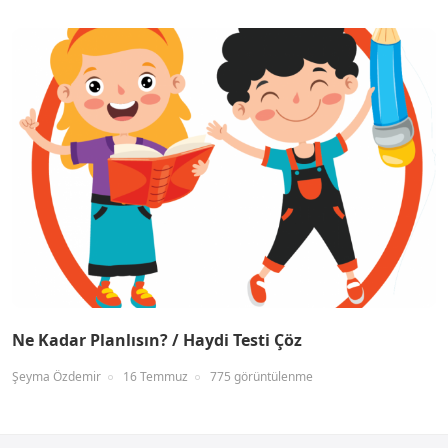
Ne Kadar Planlısın? / Haydi Testi Çöz
Şeyma Özdemir
16 Temmuz
775 görüntülenme