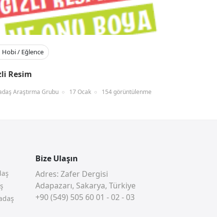
Hobi / Eğlence
zli Resim
adaş Araştırma Grubu
17 Ocak
154 görüntülenme
Bize Ulaşın
daş
Adres: Zafer Dergisi
Adapazarı, Sakarya, Türkiye
aş
+90 (549) 505 60 01 - 02 - 03
adaş