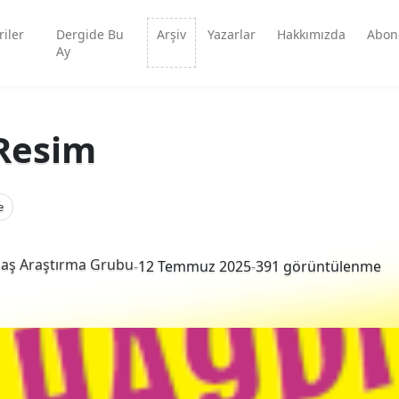
iler
Dergide Bu
Arşiv
Yazarlar
Hakkımızda
Abon
Ay
 Resim
e
aş Araştırma Grubu
-
12 Temmuz 2025
-
391 görüntülenme