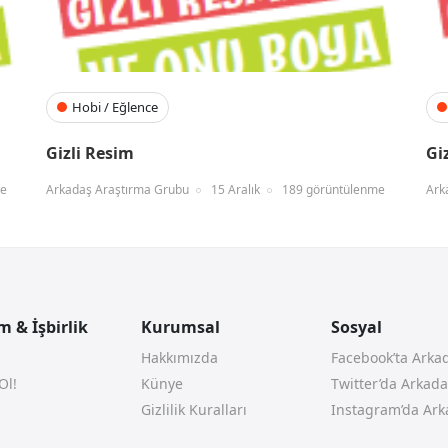
Hobi / Eğlence
Gizli Resim
Gi
me
Arkadaş Araştırma Grubu
15 Aralık
189 görüntülenme
Ark
 & İşbirlik
Kurumsal
Sosyal
Hakkımızda
Facebook’ta Arka
Ol!
Künye
Twitter’da Arkad
Gizlilik Kuralları
Instagram’da Ark