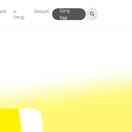
Giriş
elik
e-
İletişim
Dergi
Yap