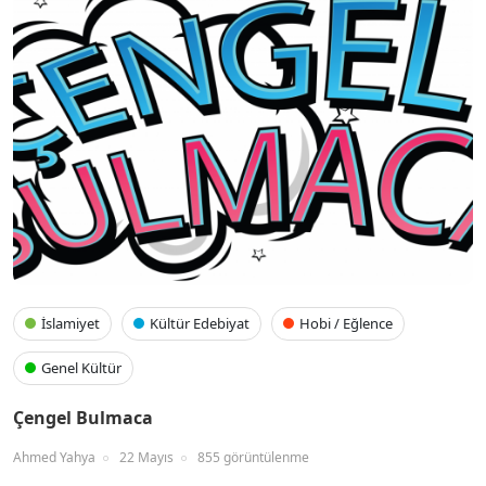
İslamiyet
Kültür Edebiyat
Hobi / Eğlence
Genel Kültür
Çengel Bulmaca
Ahmed Yahya
22 Mayıs
855 görüntülenme