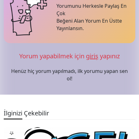
Yorumunu Herkesle Paylaş En
Çok
Beğeni Alan Yorum En Üstte
Yayınlansın.
Yorum yapabilmek için
giriş
yapınız
Henüz hiç yorum yapılmadı, ilk yorumu yapan sen
ol!
İlginizi Çekebilir