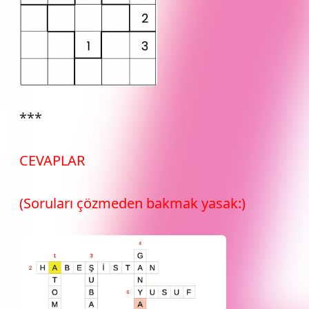
***
CEVAPLAR
(Soruları çözmeden bakmak yasak:)