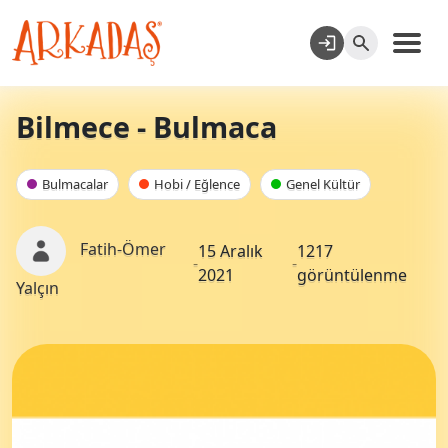
Bilmece - Bulmaca
Bulmacalar
Hobi / Eğlence
Genel Kültür
Fatih-Ömer
15 Aralık
1217
-
-
2021
görüntülenme
Yalçın