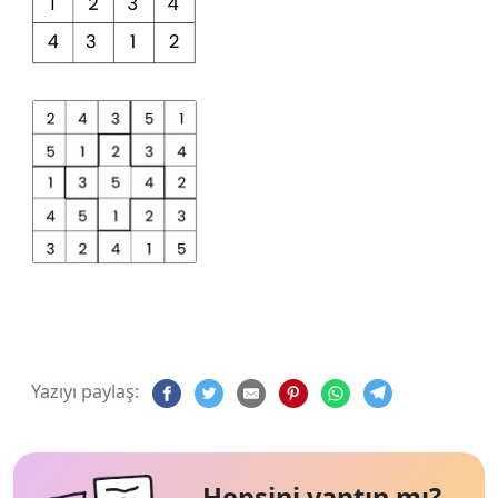
Yazıyı paylaş:
Hepsini yaptın mı?