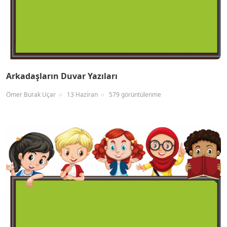
Arkadaşların Duvar Yazıları
Ömer Burak Uçar
13 Haziran
579 görüntülenme