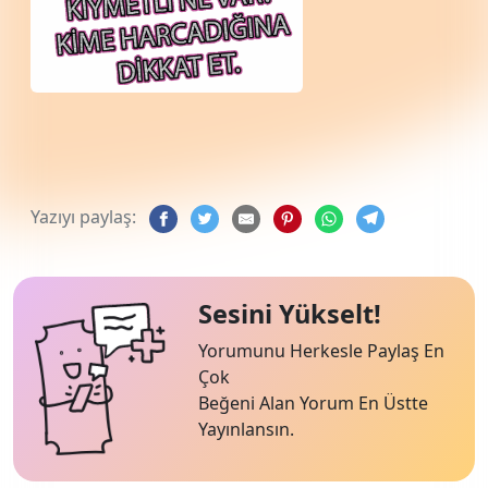
Yazıyı paylaş:
Sesini Yükselt!
Yorumunu Herkesle Paylaş En
Çok
Beğeni Alan Yorum En Üstte
Yayınlansın.