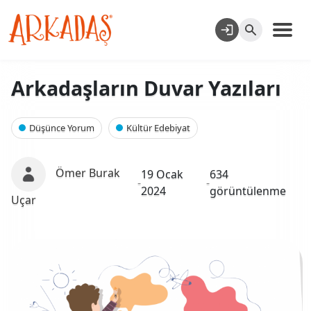
Arkadaşların Duvar Yazıları
Düşünce Yorum
Kültür Edebiyat
Ömer Burak
19 Ocak
634
-
-
2024
görüntülenme
Uçar