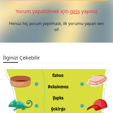
Yorum yapabilmek için
giriş
yapınız
Henüz hiç yorum yapılmadı, ilk yorumu yapan sen
ol!
İlginizi Çekebilir