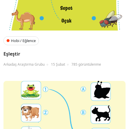
Hobi / Eğlence
Eşleştir
Arkadaş Araştırma Grubu
15 Şubat
785 görüntülenme