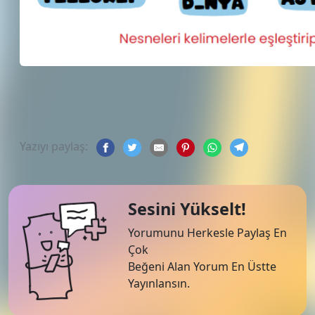
Yazıyı paylaş:
Sesini Yükselt!
Yorumunu Herkesle Paylaş En
Çok
Beğeni Alan Yorum En Üstte
Yayınlansın.