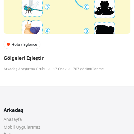
Hobi / Eğlence
Gölgeleri Eşleştir
Arkadaş Araştırma Grubu
17 Ocak
707 görüntülenme
Arkadaş
Anasayfa
Mobil Uygularımız