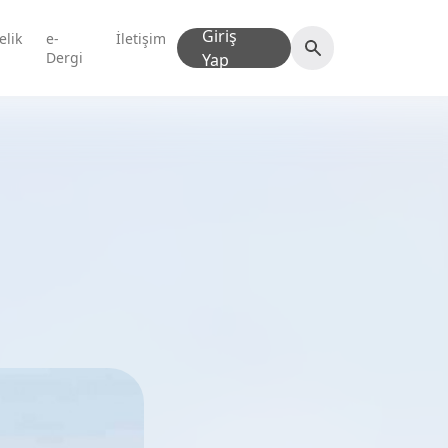
Giriş
elik
e-
İletişim
Dergi
Yap