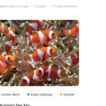
adaş Araştırma Grubu
15 Şubat
1175 görüntülenme
Canlılar Âlemi
Kültür Edebiyat
Öyküler
küsünü Sen Yaz