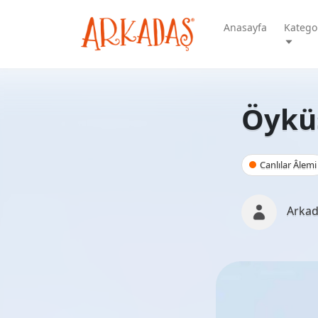
Anasayfa
Kategor
Öykü
Canlılar Âlemi
Arkad