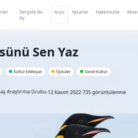
iler
Dergide Bu
Arşiv
Yazarlar
Hakkımızda
Abon
Ay
sünü Sen Yaz
Kültür Edebiyat
Öyküler
Genel Kültür
aş Araştırma Grubu
-
12 Kasım 2022
-
735 görüntülenme