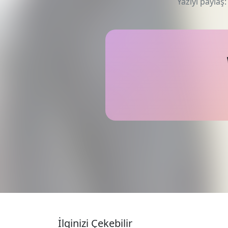
Yazıyı paylaş:
İlginizi Çekebilir