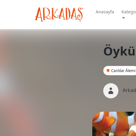
Anasayfa
Kategor
Öykü
Canlılar Âlemi
Arkad