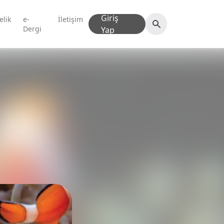
Giriş
elik
e-
İletişim
Dergi
Yap