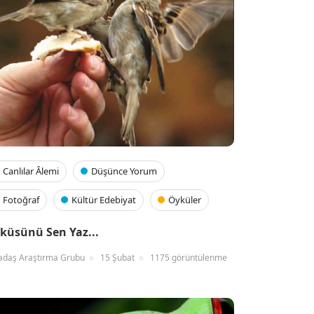
Canlılar Âlemi
Düşünce Yorum
Fotoğraf
Kültür Edebiyat
Öyküler
küsünü Sen Yaz...
adaş Araştırma Grubu
15 Şubat
1175 görüntülenme