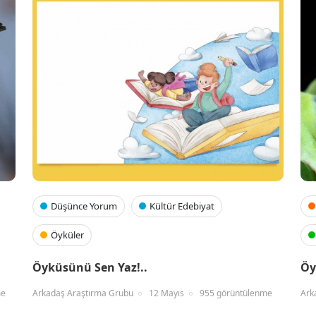
Düşünce Yorum
Kültür Edebiyat
Öyküler
Öyküsünü Sen Yaz!..
Öy
me
Arkadaş Araştırma Grubu
12 Mayıs
955 görüntülenme
Ark