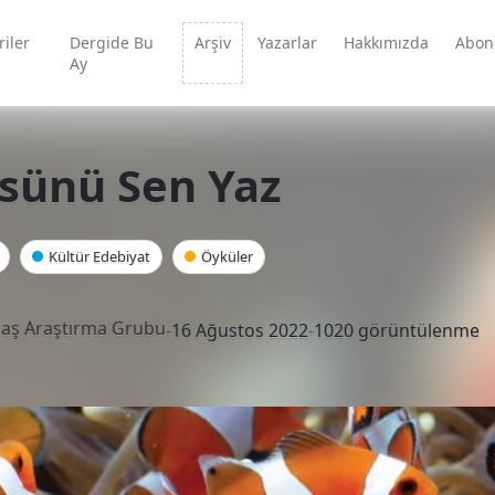
iler
Dergide Bu
Arşiv
Yazarlar
Hakkımızda
Abon
Ay
sünü Sen Yaz
Kültür Edebiyat
Öyküler
aş Araştırma Grubu
-
16 Ağustos 2022
-
1020 görüntülenme