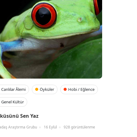
Canlılar Âlemi
Öyküler
Hobi / Eğlence
Genel Kültür
küsünü Sen Yaz
adaş Araştırma Grubu
16 Eylül
928 görüntülenme