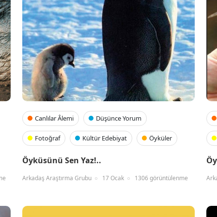
Canlılar Âlemi
Düşünce Yorum
Fotoğraf
Kültür Edebiyat
Öyküler
Öyküsünü Sen Yaz!..
Öy
me
Arkadaş Araştırma Grubu
17 Ocak
1306 görüntülenme
Ark