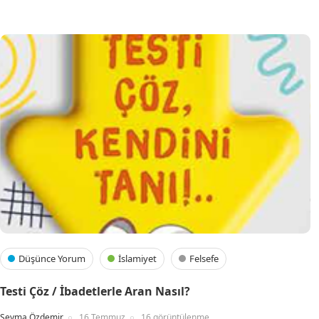
Düşünce Yorum
İslamiyet
Felsefe
Testi Çöz / İbadetlerle Aran Nasıl?
Şeyma Özdemir
16 Temmuz
16 görüntülenme