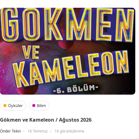
Öyküler
Bilim
Gökmen ve Kameleon / Ağustos 2026
Önder Tekin
16 Temmuz
16 görüntülenme