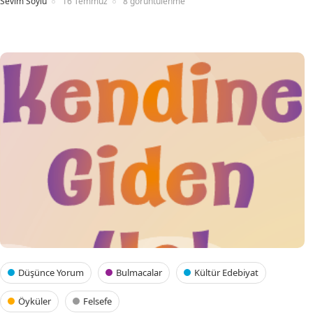
Sevim Soylu
16 Temmuz
8 görüntülenme
Düşünce Yorum
Bulmacalar
Kültür Edebiyat
Öyküler
Felsefe