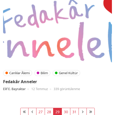
Canlılar Âlemi
Bilim
Genel Kültür
Fedakâr Anneler
Elif E. Bayraktar
12 Temmuz
339 görüntülenme
27
28
29
30
31