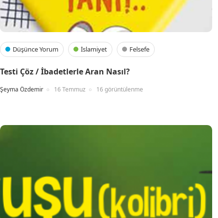
Düşünce Yorum
İslamiyet
Felsefe
Testi Çöz / İbadetlerle Aran Nasıl?
Şeyma Özdemir
16 Temmuz
16 görüntülenme