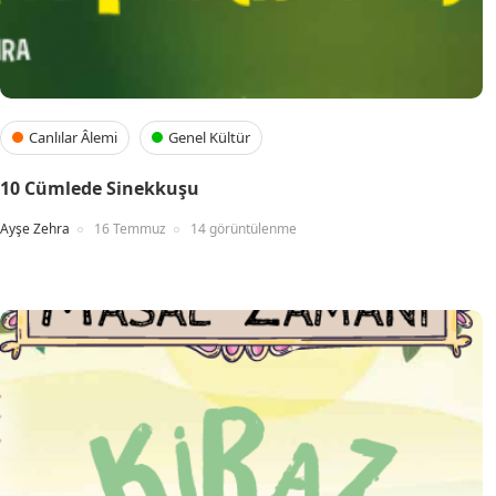
Canlılar Âlemi
Genel Kültür
10 Cümlede Sinekkuşu
Ayşe Zehra
16 Temmuz
14 görüntülenme