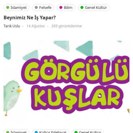
İslamiyet
Felsefe
Bilim
Genel Kültür
Beynimiz Ne İş Yapar?
Tarık Uslu
14 Ağustos
269 görüntülenme
İslamiyet
Kültür Edebiyat
Genel Kültür