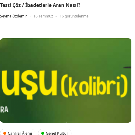
Testi Çöz / İbadetlerle Aran Nasıl?
Şeyma Özdemir
16 Temmuz
16 görüntülenme
Canlılar Âlemi
Genel Kültür