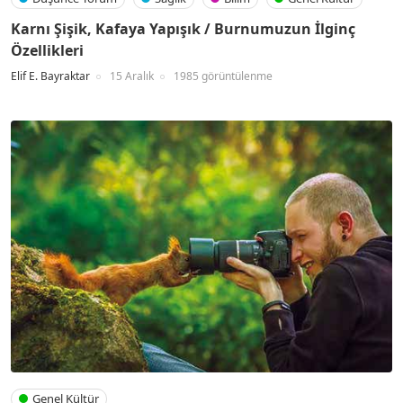
Karnı Şişik, Kafaya Yapışık / Burnumuzun İlginç
Özellikleri
Elif E. Bayraktar
15 Aralık
1985 görüntülenme
Genel Kültür