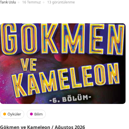
Tarık Uslu
16 Temmuz
13 görüntülenme
Öyküler
Bilim
Gökmen ve Kameleon / Ağustos 2026