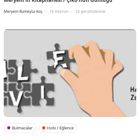
Meryem Rumeysa Koç
16 Haziran
33 görüntülenme
Bulmacalar
Hobi / Eğlence