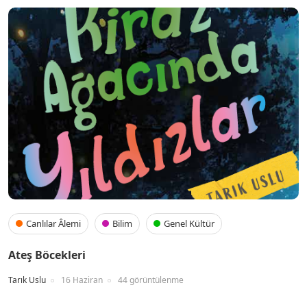
Canlılar Âlemi
Bilim
Genel Kültür
Ateş Böcekleri
Tarık Uslu
16 Haziran
44 görüntülenme